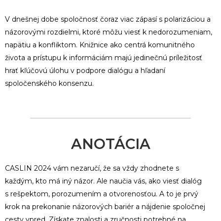
V dnešnej dobe spoločnosť čoraz viac zápasí s polarizáciou a
názorovými rozdielmi, ktoré môžu viesť k nedorozumeniam,
napätiu a konfliktom. Knižnice ako centrá komunitného
života a prístupu k informáciám majú jedinečnú príležitosť
hrať kľúčovú úlohu v podpore dialógu a hľadaní
spoločenského konsenzu.
ANOTÁCIA
CASLIN 2024 vám nezaručí, že sa vždy zhodnete s
každým, kto má iný názor. Ale naučia vás, ako viesť dialóg
s rešpektom, porozumením a otvorenosťou. A to je prvý
krok na prekonanie názorových bariér a nájdenie spoločnej
cesty vpred. Získate znalosti a zručnosti potrebné na