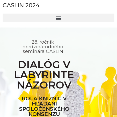
CASLIN 2024
28. ročník
medzinárodného
seminára CASLIN
DIALÓG V
LABYRINTE
NÁZOROV
ROLA KNIŽNÍC V
HĽADANÍ
SPOLOČENSKÉHO
KONSENZU