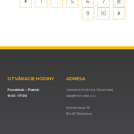
1
…
5
6
7
8
9
10
OTVÁRACIE HODINY
ADRESA
Pondelok – Piatok:
Ústredná knižnica Slovenskej
9:00 –17:00
akadémie vied, v.v.i.
Klemensova 19
814 67 Bratislava