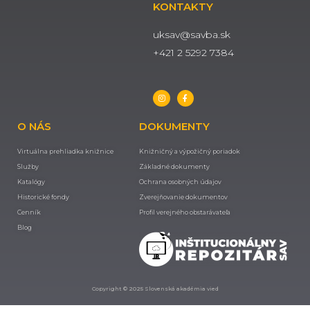
KONTAKTY
uksav@savba.sk
+421 2 5292 7384
O NÁS
DOKUMENTY
Virtuálna prehliadka knižnice
Knižničný a výpožičný poriadok
Služby
Základné dokumenty
Katalógy
Ochrana osobných údajov
Historické fondy
Zverejňovanie dokumentov
Cenník
Profil verejného obstarávateľa
Blog
Copyright © 2025 Slovenská akadémia vied