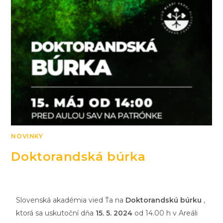
NOVINKY
Doktorandská búrka
Slovenská akadémia vied Ťa na
Doktorandskú búrku
,
ktorá sa uskutoční dňa
15. 5. 2024
od 14.00 h v Areáli