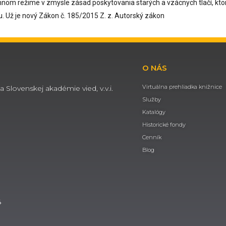
annom režime v zmysle zásad poskytovania starých a vzácnych tlačí, kto
u. Už je nový Zákon č. 185/2015 Z. z. Autorský zákon
O NÁS
Virtuálna prehliadka knižnice
a Slovenskej akadémie vied, v.v.i.
Služby
Katalógy
Historické fondy
Cenník
Blog
4