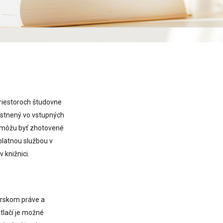
riestoroch študovne
estnený vo vstupných
e môžu byť zhotovené
platnou službou v
 knižnici.
orskom práve a
tlačí je možné