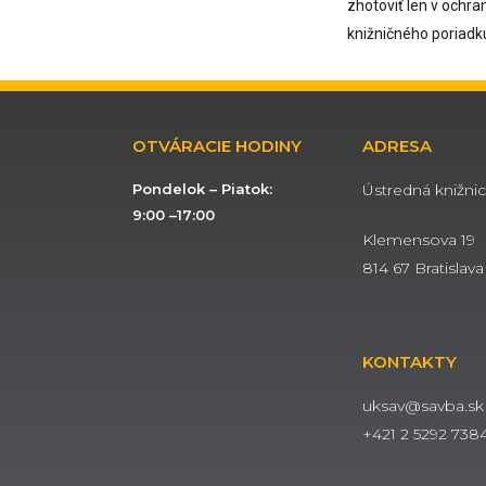
zhotoviť len v ochr
knižničného poriadk
OTVÁRACIE HODINY
ADRESA
Pondelok – Piatok:
Ústredná knižnic
9:00 –17:00
Klemensova 19
814 67 Bratislava
KONTAKTY
uksav@savba.sk
+421 2 5292 738