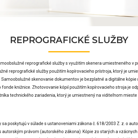
REPROGRAFICKÉ SLUŽBY
moobslužné reprografické služby s využitím skenera umiestneného v p
né reprografické služby použitím kopírovacieho prístroja, ktorý je umi
e. Samoobslužné skenovanie dokumentov je bezplatné a digitálne kópi
fonde knižnice. Zhotovovanie kópií použitím kopírovacieho stroja je od
níka technického zariadenia, ktorý je umiestnený na viditeľnom mieste v
y sa poskytujú v súlade s ustanoveniami zákona č. 618/2003 Z. z. o aut
 s autorským právom (autorského zákona). Kópie zo starých a vzácnych 