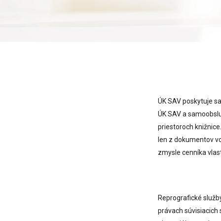
ÚK SAV poskytuje sa
ÚK SAV a samoobsluž
priestoroch knižnic
len z dokumentov vo 
zmysle cenníka vlast
Reprografické služb
právach súvisiacich