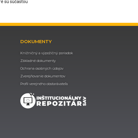
ré sú súčasťou
DOKUMENTY
Knižničný a výpožičný poriadok
Základné dokumenty
Ochrana osobných údajov
Zverejňovanie dokumentov
Profil verejného obstarávateľa