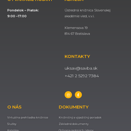
Pondelok – Piatok:
Ústredná knižnica Slovenskej
9:00 –17:00
akadémie vied, v.v.i.
Klemensova 19
814 67 Bratislava
KONTAKTY
uksav@savba.sk
+421 2 5292 7384
O NÁS
DOKUMENTY
Virtuálna prehliadka knižnice
Knižničný a výpožičný poriadok
Služby
Základné dokumenty
Katalógy
Ochrana osobných údajov