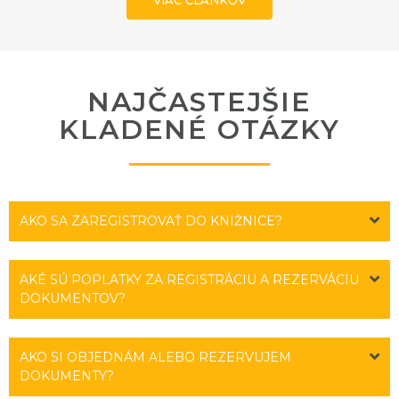
VIAC ČLÁNKOV
NAJČASTEJŠIE
KLADENÉ OTÁZKY
AKO SA ZAREGISTROVAŤ DO KNIŽNICE?
AKÉ SÚ POPLATKY ZA REGISTRÁCIU A REZERVÁCIU
DOKUMENTOV?
AKO SI OBJEDNÁM ALEBO REZERVUJEM
DOKUMENTY?