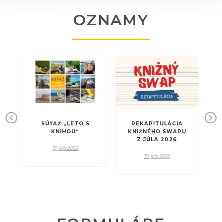
OZNAMY
E
SÚŤAŽ „LETO S
REKAPITULÁCIA
L
Pr
Ne
KY
KNIHOU“
KNIŽNÉHO SWAPU
ev
xt
Z JÚLA 2026
31. júla 2026
io
10. júla 2026
us