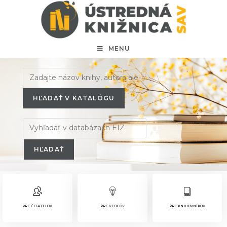
MENU
HĽADAŤ V KATALÓGU
PRE ČITATEĽOV
PRE VEDCOV
PRE KNIHOVNÍKOV