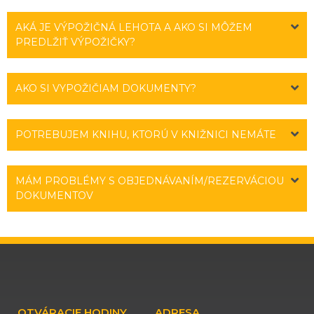
AKÁ JE VÝPOŽIČNÁ LEHOTA A AKO SI MÔŽEM
PREDLŽIŤ VÝPOŽIČKY?
AKO SI VYPOŽIČIAM DOKUMENTY?
POTREBUJEM KNIHU, KTORÚ V KNIŽNICI NEMÁTE
MÁM PROBLÉMY S OBJEDNÁVANÍM/REZERVÁCIOU
DOKUMENTOV
OTVÁRACIE HODINY
ADRESA