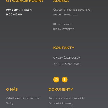
OTVÁRACIE HODINY
ADRESA
Pondelok – Piatok:
Ústredná knižnica Slovenskej
9:00 –17:00
akadémie vied, v.v.i.
Klemensova 19
814 67 Bratislava
KONTAKTY
uksav@savba.sk
+421 2 5292 7384
O NÁS
DOKUMENTY
Virtuálna prehliadka knižnice
Knižničný a výpožičný poriadok
Služby
Základné dokumenty