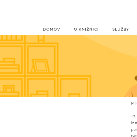
DOMOV
O KNIŽNICI
SLUŽBY
Mil
17. 
Me
po
týž