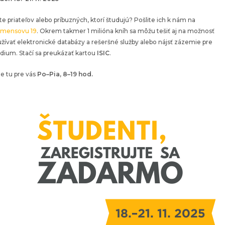
e priateľov alebo príbuzných, ktorí študujú? Pošlite ich k nám na
emensovu 19
. Okrem takmer 1 milióna kníh sa môžu tešiť aj na možnosť
žívať elektronické databázy a rešeršné služby alebo nájsť zázemie pre
dium. Stačí sa preukázať kartou
ISIC
.
e tu pre vás
Po–Pia, 8–19 hod.