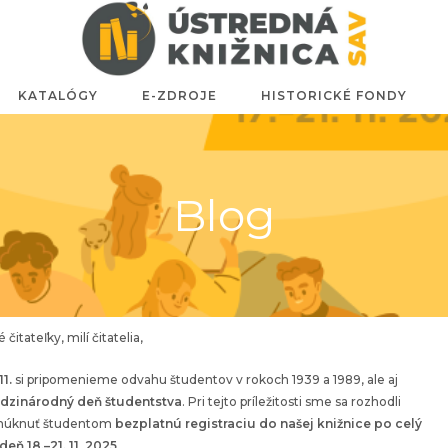
KATALÓGY
E-ZDROJE
HISTORICKÉ FONDY
Blog
é čitateľky, milí čitatelia,
11.
si pripomenieme odvahu študentov v rokoch 1939 a 1989, ale aj
dzinárodný deň študentstva
. Pri tejto príležitosti sme sa rozhodli
núknuť študentom
bezplatnú registraciu do našej knižnice po celý
deň 18.–21. 11
.
2025