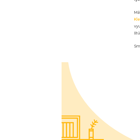
Mát
Kl
vyu
štú
Sm