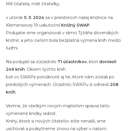
Milí čitatelia, milé čitateľky,
v utorok
5. 3. 2024
sa v priestoroch našej knižnice na
Klemensovej 19 uskutočnil
Knižný SWAP
.
Podujatie sme organizovali v rámci Týždňa slovenských
knižníc a jeho cieľom bola bezplatná výmena kníh medzi
ľuďmi.
Na podujatí sa zúčastnilo
71 účastníkov
, ktorí
doniesli
249 kníh
. Okrem týchto kníh
boli vo SWAPe ponúknuté aj tie, ktoré nám zostali po
predošlých výmenách. Účastníci SWAPu si odniesli
208
kníh
.
Veríme, že všetkým novým majiteľom spravia tieto
vymenené knižky radosť.
Knihy, ktoré si nových čitateľov ešte nenašli, sme
uschovali a poskytneme znovu na výber v našom