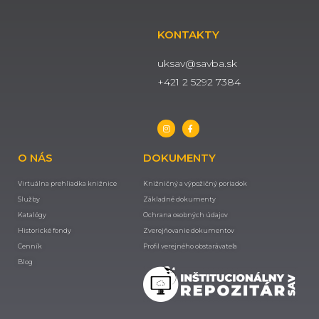
KONTAKTY
uksav@savba.sk
+421 2 5292 7384
O NÁS
DOKUMENTY
Virtuálna prehliadka knižnice
Knižničný a výpožičný poriadok
Služby
Základné dokumenty
Katalógy
Ochrana osobných údajov
Historické fondy
Zverejňovanie dokumentov
Cenník
Profil verejného obstarávateľa
Blog