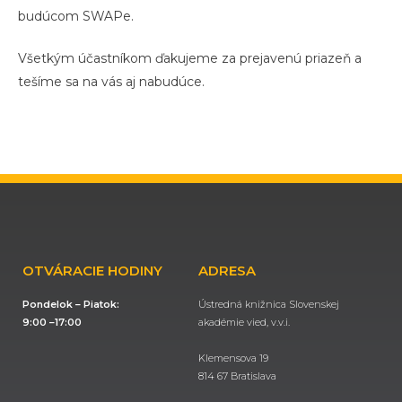
budúcom SWAPe.
Všetkým účastníkom ďakujeme za prejavenú priazeň a
tešíme sa na vás aj nabudúce.
OTVÁRACIE HODINY
ADRESA
Pondelok – Piatok:
Ústredná knižnica Slovenskej
9:00 –17:00
akadémie vied, v.v.i.
Klemensova 19
814 67 Bratislava