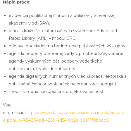
Náplň práce:
evidencia publikačnej činnosti a ohlasov v Slovenskej
akadémii vied (SAV),
práca s knižnično-informačným systémom Advanced
Rapid Library (ARL) – modul EPC,
príprava podkladov na hodnotenie publikačných výstupov,
agenda podpory otvorenej vedy v prostredí SAV, vrátane
agendy výskumných dát, podpory vedeckého
publikovania, trvalé identifikátory,
agenda digitálnych humanitných vied školiaca, lektorská a
publikačná činnosť spolupráca na organizácií podujatí,
medzinárodná spolupráca a projektová činnosť.
Viac
informácií:
https://www.sluzbyzamestnanosti.gov.sk/pracovn
e-ponuky/454834ed-426b-4d54-9d2e-d8e11f0becc0