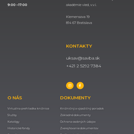
9:00 –17:00
akadémie vied, v.v.i.
Klemensova 19
814 67 Bratislava
KONTAKTY
uksav@savba.sk
+421 2 5292 7384
O NÁS
DOKUMENTY
Virtuálna prehliadka knižnice
Knižničný a výpožičný poriadok
Služby
Základné dokumenty
Katalógy
Ochrana osobných údajov
Historické fondy
Zverejňovanie dokumentov