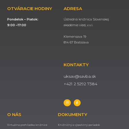
OTVÁRACIE HODINY
ADRESA
Pondelok – Piatok:
Ústredná knižnica Slovenskej
9:00 –17:00
akadémie vied, v.v.i.
Klemensova 19
814 67 Bratislava
KONTAKTY
uksav@savba.sk
+421 2 5292 7384
O NÁS
DOKUMENTY
Virtuálna prehliadka knižnice
Knižničný a výpožičný poriadok