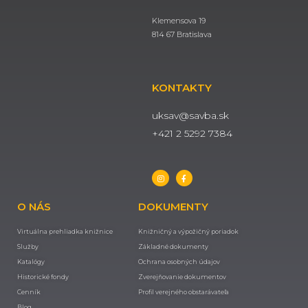
Klemensova 19
814 67 Bratislava
KONTAKTY
uksav@savba.sk
+421 2 5292 7384
O NÁS
DOKUMENTY
Virtuálna prehliadka knižnice
Knižničný a výpožičný poriadok
Služby
Základné dokumenty
Katalógy
Ochrana osobných údajov
Historické fondy
Zverejňovanie dokumentov
Cenník
Profil verejného obstarávateľa
Blog