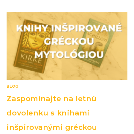
BLOG
Zaspomínajte na letnú
dovolenku s knihami
inšpirovanými gréckou