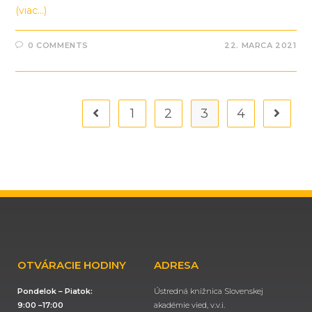
(viac…)
0 COMMENTS
22. MARCA 2021
1
2
3
4
OTVÁRACIE HODINY
ADRESA
Pondelok – Piatok:
Ústredná knižnica Slovenskej
9:00 –17:00
akadémie vied, v.v.i.