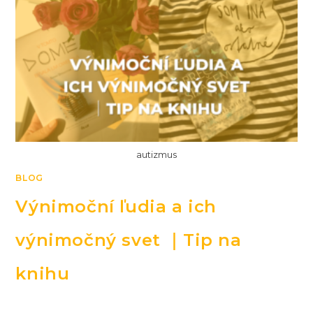
autizmus
BLOG
Výnimoční ľudia a ich
výnimočný svet ｜Tip na
knihu