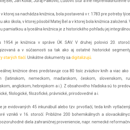
tej Bel, Ján Kollár, Juraj Palkovič, Ľudovít Štúr a iné neprehliadnuteľné 
v ktorej sa nachádza knižnica, bola postavená v r. 1783 pre potreby lýce
ako škola, v ktorej pôsobil Matej Bel a v ktorej bola knižnica založená.
u pamiatkou a lyceálna knižnica je z historického pohľadu jej integrálno
 1954 je knižnica v správe ÚK SAV. V druhej polovici 20. storo
gizovaná a v súčasnosti sa tak ako aj ostatné historické segment
 starých tlačí
. Unikátne dokumenty sa
digitalizujú
.
ceálnej knižnice dnes predstavuje cca 80 tisíc zväzkov kníh a viac ako
ch (latinskom, nemeckom, maďarskom, českom, slovenskom, ru
skom, anglickom, hebrejskom a i.). Z obsahového hľadiska sú to predov
rické, filologické, filozofické, právnické, prirodovedné a i.
 je evidovaných 45 inkunábulí alebo tzv. prvotlačí, teda kníh vytlačen
toré vznikli v 16. storočí. Približne 200 bohemikálnych a slovacikálnyc
ozoruhodné diela zahraničnej proveniencie, napr. nemecké reformačn