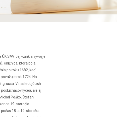
 ÚK SAV. Jej vznik a vývoj je
. Knižnica, ktorá bola
čala po roku 1682, keď
a považuje rok 1724. Na
chgrossa. V nasledujúcich
 poslucháčov lýcea, ale aj
 Michal Peško, Štefan
konca 19. storočia
 počas 18. a 19. storočia