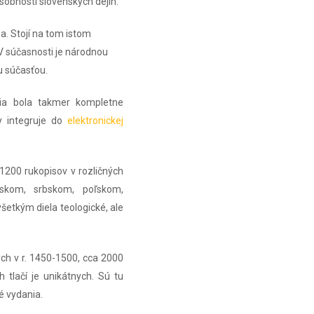
osobnosti slovenských dejín.
a. Stojí na tom istom
 V súčasnosti je národnou
u súčasťou.
čia bola takmer kompletne
y integruje do
elektronickej
 1200 rukopisov v rozličných
skom, srbskom, poľskom,
šetkým diela teologické, ale
ých v r. 1450-1500, cca 2000
h tlačí je unikátnych. Sú tu
é vydania.