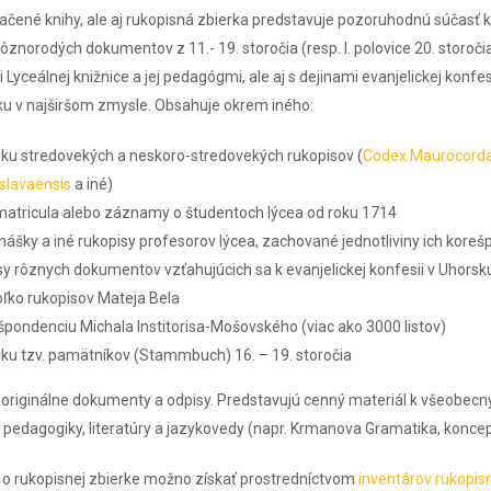
lačené knihy, ale aj rukopisná zbierka predstavuje pozoruhodnú súčasť 
ôznorodých dokumentov z 11.- 19. storočia (resp. I. polovice 20. storoči
 Lyceálnej knižnice a jej pedagógmi, ale aj s dejinami evanjelickej konfe
ku v najširšom zmysle. Obsahuje okrem iného:
rku stredovekých a neskoro-stredovekých rukopisov (
Codex Maurocorda
islavaensis
a iné)
 matricula alebo záznamy o študentoch lýcea od roku 1714
nášky a iné rukopisy profesorov lýcea, zachované jednotliviny ich kore
sy rôznych dokumentov vzťahujúcich sa k evanjelickej konfesii v Uhorsk
oľko rukopisov Mateja Bela
špondenciu Michala Institorisa-Mošovského (viac ako 3000 listov)
rku tzv. pamätníkov (Stammbuch) 16. – 19. storočia
e originálne dokumenty a odpisy. Predstavujú cenný materiál k všeobec
pedagogiky, literatúry a jazykovedy (napr. Krmanova Gramatika, koncept
 o rukopisnej zbierke možno získať prostredníctvom
inventárov rukopisn