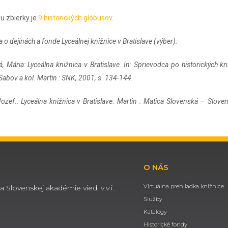
u zbierky je
9 historických glóbusov
.
ra o dejinách a fonde Lyceálnej knižnice v Bratislave (výber):
á, Mária: Lyceálna knižnica v Bratislave. In: Sprievodca po historických kn
 Sabov a kol. Martin : SNK, 2001, s. 134-144.
Jozef.: Lyceálna knižnica v Bratislave. Martin : Matica Slovenská – Slov
O NÁS
Virtuálna prehliadka knižnice
a Slovenskej akadémie vied, v.v.i.
Služby
Katalógy
Historické fondy