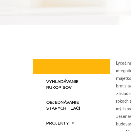
Lyceálna
LYCEÁLNA KNIŽNICA
integrál
majetko
VYHĽADÁVANIE
bratisla
RUKOPISOV
základe 
rokoch s
OBJEDNÁVANIE
STARÝCH TLAČÍ
iných os
Jesenák,
PROJEKTY
budovaná