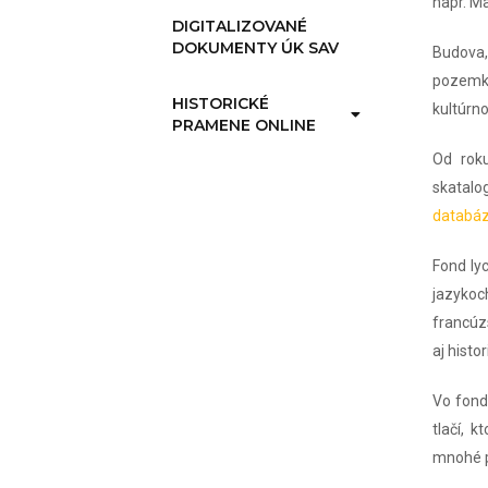
napr. Ma
DIGITALIZOVANÉ
DOKUMENTY ÚK SAV
Budova, 
pozemku 
HISTORICKÉ
kultúrno
PRAMENE ONLINE
Od roku
skatalo
databázy
Fond ly
jazyko
francúz
aj histo
Vo fonde
tlačí, k
mnohé p