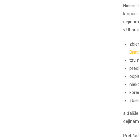
Nielen t
korpus r
dejinami
v Uhors
zbie
Brat
tzv.
pred
odpi
niek
kore
zbie
a ďalši
dejinám 
Prehľad