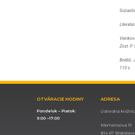
Súčasťo
Literatú
Vierikov
Zost. P.
Boldiš, 
110 s.
OTVÁRACIE HODINY
ADRESA
Pondelok – Piatok:
Ústredná knižnic
9:00 –17:00
Klemensova 19
814 67 Bratislava