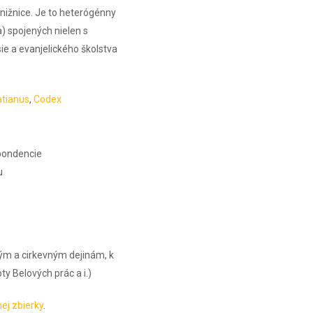
knižnice. Je to heterógénny
a) spojených nielen s
sie a evanjelického školstva
tianus
,
Codex
špondencie
u
ným a cirkevným dejinám, k
y Belových prác a i.)
ej zbierky
.