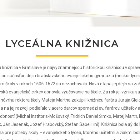
LYCEÁLNA KNIŽNICA
 knižnica v Bratislave je najvýznamnejšou historickou knižnicou v správe
nou súčasťou dejín bratislavského evanjelického gymnázia (neskôr lýcea)
m školy v rokoch 1606-1672 sa nezachovala. Nová etapa jej dejín sa za
vská evanjelická cirkev obnovila vyučovanie na škole. Za rok jej vzniku s
návrhu rektora školy Mateja Martha zakúpili knižnicu farára Juraja Glei
a na jej rozvoji podieľalo viacero darcov spomedzi ev. farárov, učiteľov a
obností (Michal Institoris-Mošovský, Fridrich Daniel Šimko, Matej Marth,
 Ján Jesenák, Jozef Hrabovský, Štefan Sabel i iní). Knižnica bola aý do 
 pre potreby školy – evanjelického lýcea, ktorého učiteľmi a žiakmi boli