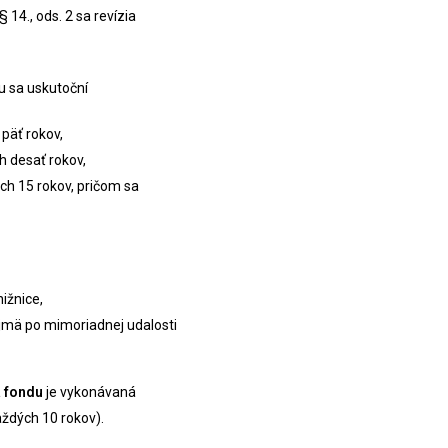
 14., ods. 2 sa revízia
du sa uskutoční
päť rokov,
h desať rokov,
ch 15 rokov, pričom sa
ižnice,
ajmä po mimoriadnej udalosti
a fondu
je vykonávaná
aždých 10 rokov).