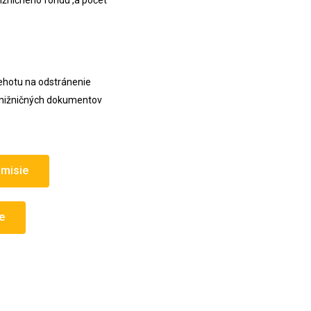
ižničného fondu ,a počet
lehotu na odstránenie
knižničných dokumentov
omisie
ie