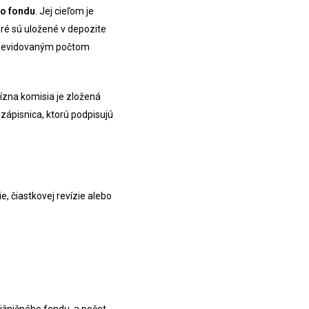
ho fondu
. Jej cieľom je
ré sú uložené v depozite
 s evidovaným počtom
ízna komisia je zložená
 zápisnica, ktorú podpisujú
 čiastkovej revízie alebo