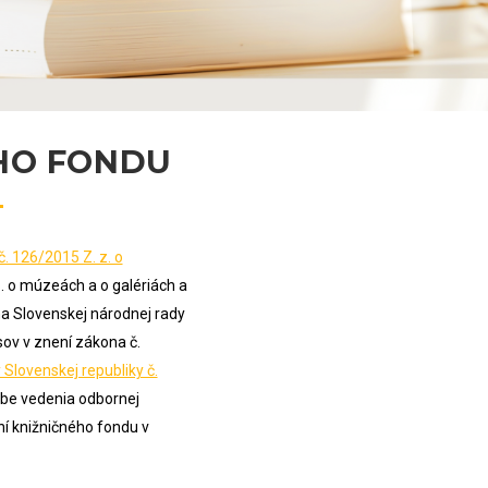
ÉHO FONDU
. 126/2015 Z. z. o
. o múzeách a o galériách a
a Slovenskej národnej rady
sov v znení zákona č.
 Slovenskej republiky č.
obe vedenia odbornej
ní knižničného fondu v