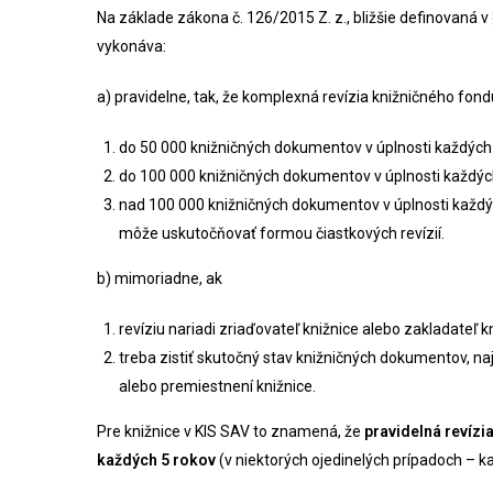
Na základe zákona č. 126/2015 Z. z., bližšie definovaná v §
vykonáva:
a) pravidelne, tak, že komplexná revízia knižničného fon
do 50 000 knižničných dokumentov v úplnosti každých 
do 100 000 knižničných dokumentov v úplnosti každýc
nad 100 000 knižničných dokumentov v úplnosti každý
môže uskutočňovať formou čiastkových revízií.
b) mimoriadne, ak
revíziu nariadi zriaďovateľ knižnice alebo zakladateľ kn
treba zistiť skutočný stav knižničných dokumentov, n
alebo premiestnení knižnice.
Pre knižnice v KIS SAV to znamená, že
pravidelná revízi
každých 5 rokov
(v niektorých ojedinelých prípadoch – k