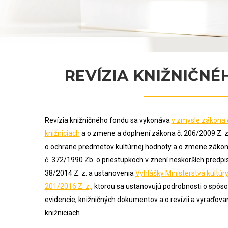
REVÍZIA KNIŽNIČN
Revízia knižničného fondu sa vykonáva
v zmysle zákona č
knižniciach
a o zmene a doplnení zákona č. 206/2009 Z. z
o ochrane predmetov kultúrnej hodnoty a o zmene zákon
č. 372/1990 Zb. o priestupkoch v znení neskorších predpi
38/2014 Z. z. a ustanovenia
Vyhlášky Ministerstva kultúry
201/2016 Z. z
.
, ktorou sa ustanovujú podrobnosti o spôs
evidencie, knižničných dokumentov a o revízii a vyraďova
knižniciach