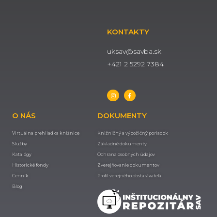
KONTAKTY
uksav@savba.sk
+421 2 5292 7384
O NÁS
DOKUMENTY
Virtuálna prehliadka knižnice
Knižničný a výpožičný poriadok
Služby
Základné dokumenty
Katalógy
Ochrana osobných údajov
Historické fondy
Zverejňovanie dokumentov
Cenník
Profil verejného obstarávateľa
Blog