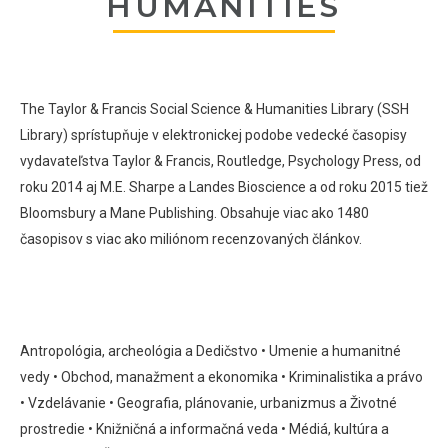
HUMANITIES
The
Taylor
&
Francis
Social
Science
&
Humanities
Library
(
SSH
Library
)
sprístupňuje
v elektronickej
podobe
vedecké časopisy
vydavateľstva
Taylor
&
Francis
,
Routledge
,
Psychology
Press
,
od
roku
2014
aj
M.E.
Sharpe
a
Landes
Bioscience
a
od
roku 2015
tiež
Bloomsbury
a
Mane
Publishing
.
Obsahuje viac ako 1480
časopisov s viac ako miliónom recenzovaných článkov.
Antropológia, archeológia a
Dedičstvo
• Umenie a humanitné
vedy
• Obchod, manažment a ekonomika
• Kriminalistika a právo
• Vzdelávanie
• Geografia, plánovanie, urbanizmus a
Životné
prostredie
• Knižničná a informačná veda
• Médiá, kultúra a