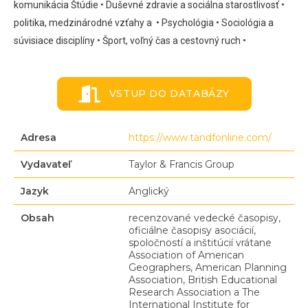
komunikácia
Štúdie
• Duševné zdravie a sociálna starostlivosť
•
politika, medzinárodné vzťahy a
• Psychológia
• Sociológia a
súvisiace disciplíny
• Šport, voľný čas a cestovný ruch
•
VSTUP DO DATABÁZY
Adresa
https://www.tandfonline.com/
Vydavateľ
Taylor & Francis Group
Jazyk
Anglický
Obsah
recenzované
vedecké
časopisy
,
oficiálne
časopisy
asociácií
,
spoločností a inštitúcií
vrátane
Association
of
American
Geographers
,
American
Planning
Association
,
British
Educational
Research
Association
a
The
International
Institute
for