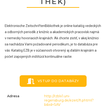
THEK)
Elektronische ZeitschriftenBibliothek je online katalóg vedeckých
a odborných periodík z knižníc a akademických pracovísk najmä
v nemecky hovoriacich krajinách. Ak chcete zistiť, v akej knižnici
sa nachádza Vami požadované periodikum, je to databáza pre
vás. Katalóg EZB je v súčasnosti otvorený aj ďalším krajinám a
počet zapojených inštitúcií kontinuálne rastie.
VSTUP DO DATABÁZY
Adresa
http://rzblx1.uni-
regensburg.de/ezeit/fl.phtml?
bibid=SAV