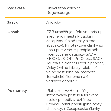
Vydavateľ
Univerzitná knižnica v
Regensburgu
Jazyk
Anglický
Obsah
EZB umožňuje efektívne prístup
z jedného miesta k tisíckam
časopisov (úplné texty alebo
abstrakty). Plnotextové články sú
dostupné v rámci predplatného
(licencované databázy SAV –
EBSCO, JSTOR, ProQuest, SAGE
Journals, ScienceDirect, Springer,
Wiley Online Library), alebo sú
voľne dostupné na internete.
Tematické členenie na 41
vedných odborov.
Poznámky
Platforma EZB umožňuje
integrovaný prístup k tisíckam
titulov periodík s rozličnou
úrovňou prístupnosti (plné texty,
abstrakty, ). Časopisecké články