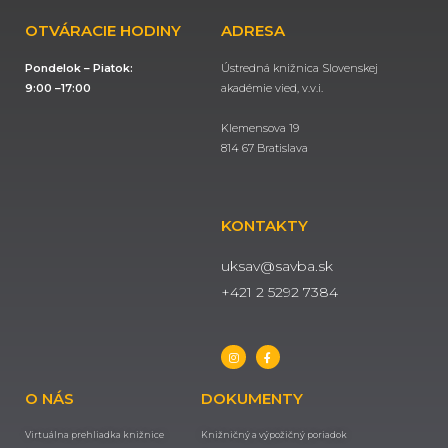
OTVÁRACIE HODINY
ADRESA
Pondelok – Piatok:
Ústredná knižnica Slovenskej
9:00 –17:00
akadémie vied, v.v.i.
Klemensova 19
814 67 Bratislava
KONTAKTY
uksav@savba.sk
+421 2 5292 7384
O NÁS
DOKUMENTY
Virtuálna prehliadka knižnice
Knižničný a výpožičný poriadok