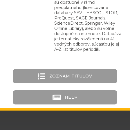
sú dostupné v rámci
predplatného (licencované
databázy SAV – EBSCO, JSTOR,
ProQuest, SAGE Journals,
ScienceDirect, Springer, Wiley
Online Library), alebo sú voľne
dostupné na internete. Databáza
je tematicky rozčlenená na 41
vedných odborov, súčasťou je aj
A-Z list titulov periodík.
ZOZNAM TITULOV
HELP