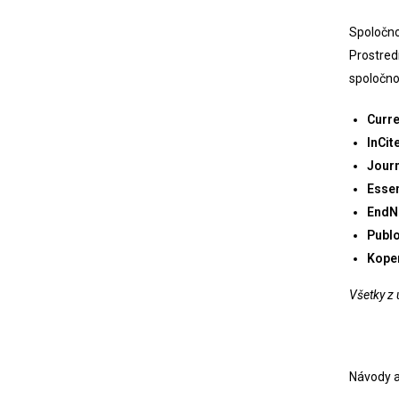
Spoločno
Prostred
spoločno
Curre
InCit
Journ
Essen
EndN
Publ
Kope
Všetky z
Návody 