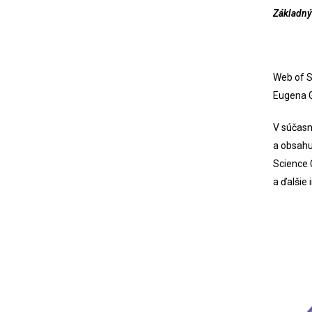
Základný
Web of S
Eugena G
V súčasn
a obsahu
Science 
a ďalšie