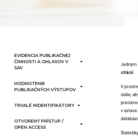
EVIDENCIA PUBLIKAČNEJ
ČINNOSTI A OHLASOV V
Jedným z
SAV
citácií
.
HODNOTENIE
V prostr
PUBLIKAČNÝCH VÝSTUPOV
úsilie, 
precízno
TRVALÉ INDENTIFIKÁTORY
v ústave
databáz
OTVORENÝ PRÍSTUP /
OPEN ACCESS
Štatistik