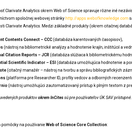
sť Clarivate Analytics okrem Web of Science spravuje rôzne iné nezávis
níctvom spoločnej webovej stránky
http://apps.webofknowledge.com
s
sti Clarivate Analytics. Medzi základné produkty (okrem citačnej datab
nt Contents Connect – CCC
(databáza karentovaných časopisov),
es
(nástroj na bibliometrické analýzy a hodnotenie krajín, inštitúcií a ved
al Citation Reports – JCR
(databáza slúžiaca k bibliometrickému hodn
tial Scientific Indicator – ESI
(databáza umožňujúca hodnotenie a porovn
ote
(citačný manažér – nástroj na tvorbu a správu bibliografických zázn
ons
(platforma pre Researcher ID, profily vedcov a odborných recenzent
rnio
(nástroj umožňujúci zautomatizovaný prístup k plným textom z pre
 uvedených produktov
okrem InCites
sú pre používateľov ÚK SAV prístupné
a pomôcky na používanie
Web of Science Core Collection
: