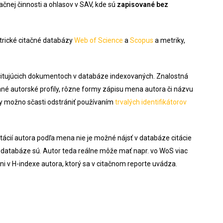
nej činnosti a ohlasov v SAV, kde sú
zapisované bez
etrické citačné databázy
Web of Science
a
Scopus
a metriky,
a citujúcich dokumentoch v databáze indexovaných. Znalostná
né autorské profily, rôzne formy zápisu mena autora či názvu
atky možno sčasti odstrániť používaním
trvalých identifikátorov
tácií autora podľa mena nie je možné nájsť v databáze citácie
 v databáze sú. Autor teda reálne môže mať napr. vo WoS viac
 ani v H-indexe autora, ktorý sa v citačnom reporte uvádza.