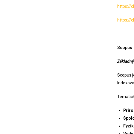
https://
https://
Scopus
Základný
Scopus j
Indexova
Tematick
Prír
Spol
Fyzik
Vedy 