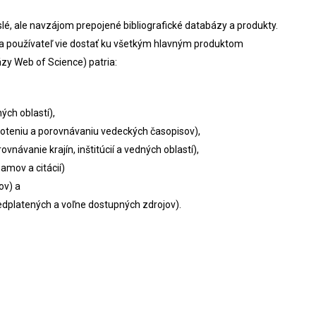
lé, ale navzájom prepojené bibliografické databázy a produkty.
a používateľ vie dostať ku všetkým hlavným produktom
ázy Web of Science) patria:
ných oblastí),
oteniu a porovnávaniu vedeckých časopisov),
ávanie krajín, inštitúcií a vedných oblastí),
amov a citácií)
ov) a
dplatených a voľne dostupných zdrojov).
.