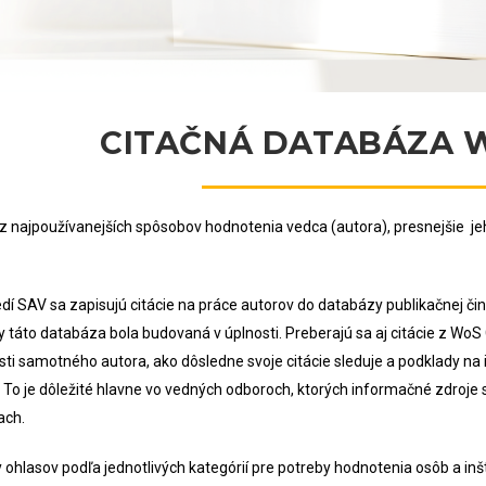
CITAČNÁ DATABÁZA 
 najpoužívanejších spôsobov hodnotenia vedca (autora), presnejšie je
edí SAV sa zapisujú citácie na práce autorov do databázy publikačnej či
aby táto databáza bola budovaná v úplnosti. Preberajú sa aj citácie z Wo
sti samotného autora, ako dôsledne svoje citácie sleduje a podklady na 
. To je dôležité hlavne vo vedných odboroch, ktorých informačné zdroje
ach.
y ohlasov podľa jednotlivých kategórií pre potreby hodnotenia osôb a inš