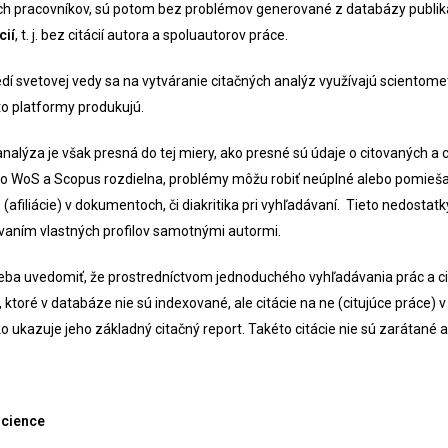
h pracovníkov, sú potom bez problémov generované z databázy publikač
cií
, t. j. bez citácií autora a spoluautorov práce.
edí svetovej vedy sa na vytváranie citačných analýz využívajú scientom
eto platformy produkujú.
analýza je však presná do tej miery, ako presné sú údaje o citovaných 
vo WoS a Scopus rozdielna, problémy môžu robiť neúplné alebo pomieša
e (afiliácie) v dokumentoch, či diakritika pri vyhľadávaní. Tieto nedost
vaním vlastných profilov samotnými autormi.
treba uvedomiť, že prostredníctvom jednoduchého vyhľadávania prác a ci
, ktoré v databáze nie sú indexované, ale citácie na ne (citujúce práce)
ako ukazuje jeho základný citačný report. Takéto citácie nie sú zarátané
Science