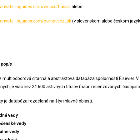
clarivate.libguides.com/woscc/basics
alebo
clarivate.libguides.com/europe/cz_sk
(v slovenskom alebo českom jazy
 popis
e multiodborová citačná a abstraktová databáza spoločnosti Elsevier. 
ných je viac než 24 600 aktívnych titulov (napr. recenzovaných časopisov,
y je databáza rozdelená na štyri hlavné oblasti:
odné vedy
očenské vedy
álne vedy
o zdraví