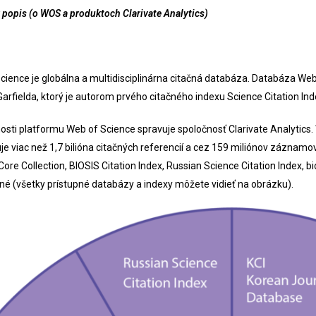
 popis (o WOS a produktoch Clarivate Analytics)
cience je globálna a multidisciplinárna citačná databáza. Databáza W
arfielda, ktorý je autorom prvého citačného indexu Science Citation Inde
osti platformu Web of Science spravuje spoločnosť Clarivate Analytics
je viac než 1,7 bilióna citačných referencií a cez 159 miliónov záznam
Core Collection, BIOSIS Citation Index, Russian Science Citation Index,
 iné (všetky prístupné databázy a indexy môžete vidieť na obrázku).