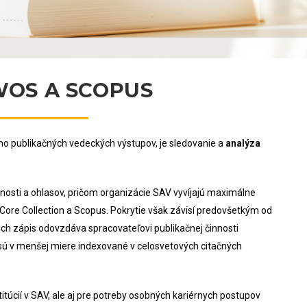
WOS A SCOPUS
ho publikačných vedeckých výstupov, je sledovanie a
analýza
nnosti a ohlasov, pričom organizácie SAV vyvíjajú maximálne
S Core Collection a Scopus. Pokrytie však závisí predovšetkým od
ich zápis odovzdáva spracovateľovi publikačnej činnosti
 sú v menšej miere indexované v celosvetových citačných
titúcií v SAV, ale aj pre potreby osobných kariérnych postupov