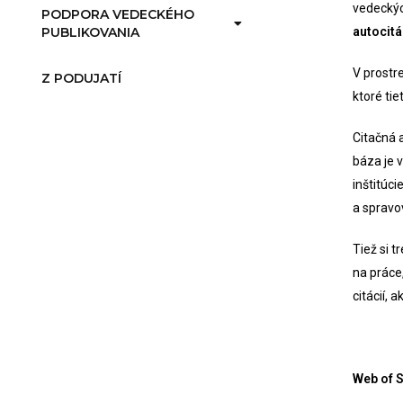
vedeckýc
PODPORA VEDECKÉHO
PUBLIKOVANIA
autocitá
V prostr
Z PODUJATÍ
ktoré ti
Citačná 
báza je 
inštitúci
a spravo
Tiež si 
na práce
citácií, 
Web of 