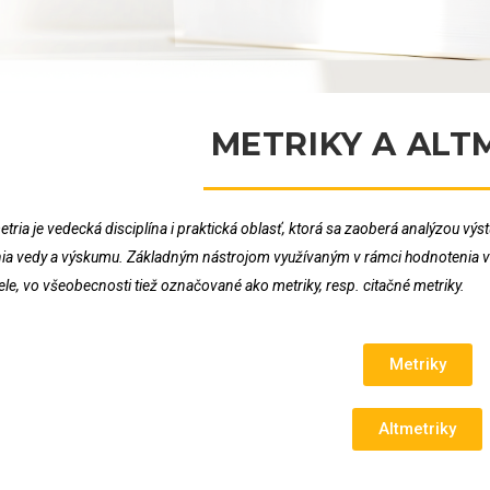
METRIKY A ALT
tria je vedecká disciplína i praktická oblasť, ktorá sa zaoberá analýzou výs
ia vedy a výskumu. Základným nástrojom využívaným v rámci hodnotenia ve
le, vo všeobecnosti tiež označované ako metriky, resp. citačné metriky.
Metriky
Altmetriky