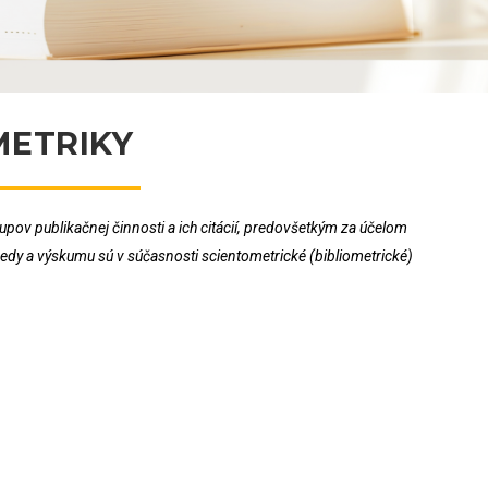
METRIKY
tupov publikačnej činnosti a ich citácií, predovšetkým za účelom
dy a výskumu sú v súčasnosti scientometrické (bibliometrické)