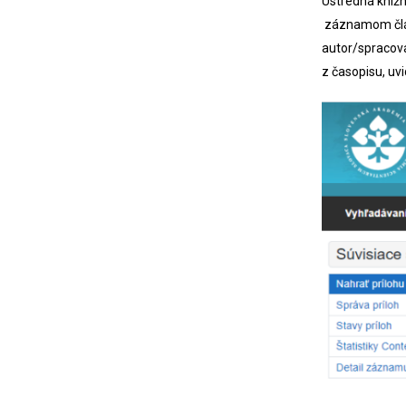
Ústredná kniž
záznamom člá
autor/spracovat
z časopisu, uvi