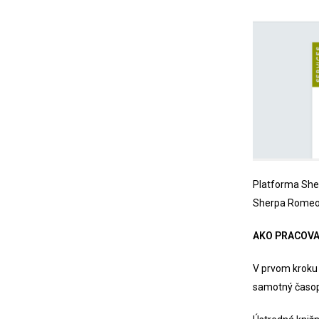
Platforma She
Sherpa Romeo, 
AKO PRACOVA
V prvom kroku 
samotný časopi