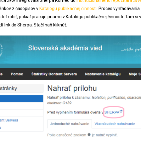
nica SAV integrovala Sherpa Romeo do
Inštitucionálneho repozitára SA
nkov z časopisov v
Katalógu publikačnej činnosti
. Proces vyhľadávani
eľ robiť, pokiaľ pracuje priamo v Katalógu publikačnej činnosti. Tam si v
dí link do Sherpa. Stačí naň kliknúť.