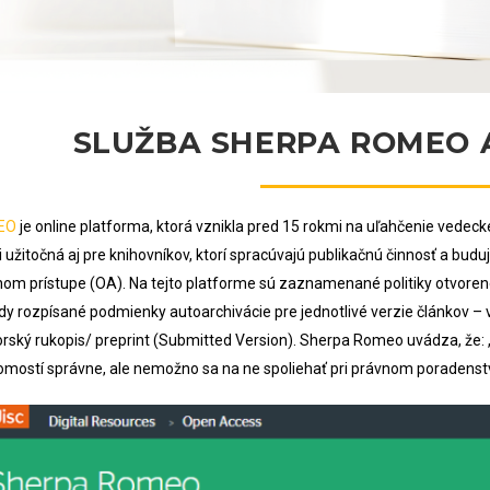
SLUŽBA SHERPA ROMEO A
EO
je online platforma, ktorá vznikla pred 15 rokmi na uľahčenie vede
 užitočná aj pre knihovníkov, ktorí spracúvajú publikačnú činnosť a buduj
nom prístupe (OA). Na tejto platforme sú zaznamenané politiky otvoren
dy rozpísané podmienky autoarchivácie pre jednotlivé verzie článkov – 
orský rukopis/ preprint (Submitted Version). Sherpa Romeo uvádza, že:
omostí správne, ale nemožno sa na ne spoliehať pri právnom poradenst