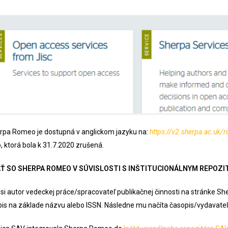
rpa Romeo je dostupná v anglickom jazyku na:
https://v2.sherpa.ac.uk/
ktorá bola k 31.7.2020 zrušená.
Ť SO SHERPA ROMEO V SÚVISLOSTI S INŠTITUCIONÁLNYM REPOZ
si autor vedeckej práce/spracovateľ publikačnej činnosti na stránke 
s na základe názvu alebo ISSN. Následne mu načíta časopis/vydavateľa 