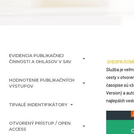
EVIDENCIA PUBLIKAČNEJ
ČINNOSTI A OHLASOV V SAV
SHERPA ROM
Služba je veľmi
cesty v otvore
HODNOTENIE PUBLIKAČNÝCH
časopise sú vž
VÝSTUPOV
Version) a aut
najlepších ved
TRVALÉ INDENTIFIKÁTORY
OTVORENÝ PRÍSTUP / OPEN
ACCESS