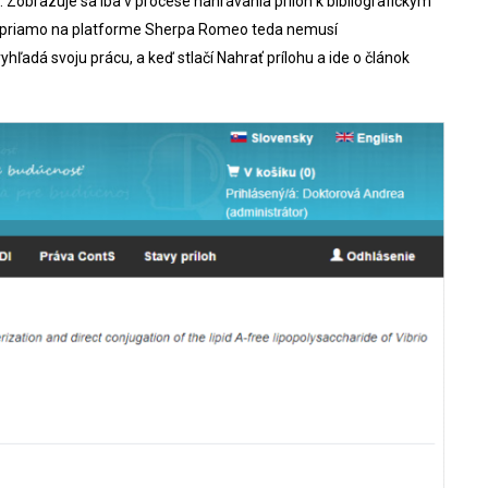
V
. Zobrazuje sa iba v procese nahrávania príloh k bibliografickým
a priamo na platforme Sherpa Romeo teda nemusí
yhľadá svoju prácu, a keď stlačí Nahrať prílohu a ide o článok