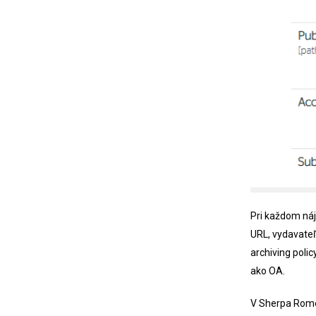
Pri každom ná
URL, vydavateľ
archiving poli
ako OA.
V Sherpa Rome