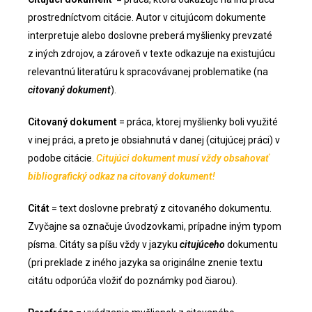
prostredníctvom citácie. Autor v citujúcom dokumente
interpretuje alebo doslovne preberá myšlienky prevzaté
z iných zdrojov, a zároveň v texte odkazuje na existujúcu
relevantnú literatúru k spracovávanej problematike (na
citovaný dokument
).
Citovaný dokument
= práca, ktorej myšlienky boli využité
v inej práci, a preto je obsiahnutá v danej (citujúcej práci) v
podobe citácie.
Citujúci dokument musí vždy obsahovať
bibliografický odkaz na citovaný dokument!
Citát
= text doslovne prebratý z citovaného dokumentu.
Zvyčajne sa označuje úvodzovkami, prípadne iným typom
písma. Citáty sa píšu vždy v jazyku
citujúceho
dokumentu
(pri preklade z iného jazyka sa originálne znenie textu
citátu odporúča vložiť do poznámky pod čiarou).