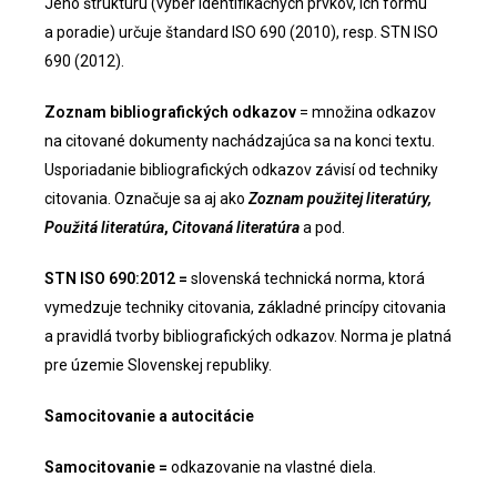
Jeho štruktúru (výber identifikačných prvkov, ich formu
a poradie) určuje štandard ISO 690 (2010), resp. STN ISO
690 (2012).
Zoznam bibliografických odkazov
= množina odkazov
na citované dokumenty nachádzajúca sa na konci textu.
Usporiadanie bibliografických odkazov závisí od techniky
citovania. Označuje sa aj ako
Zoznam použitej literatúry,
Použitá literatúra
,
Citovaná literatúra
a pod.
STN ISO 690:2012 =
slovenská technická norma, ktorá
vymedzuje techniky citovania, základné princípy citovania
a pravidlá tvorby bibliografických odkazov. Norma je platná
pre územie Slovenskej republiky.
Samocitovanie a autocitácie
Samocitovanie =
odkazovanie na vlastné diela.