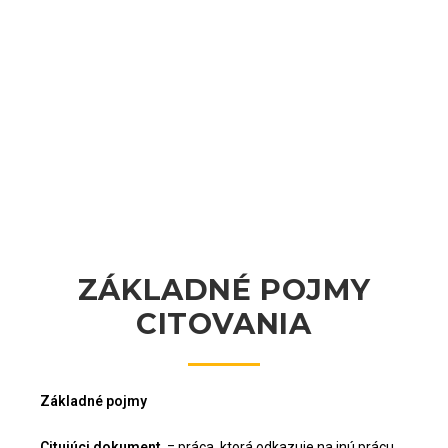
ZÁKLADNÉ POJMY
CITOVANIA
Základné pojmy
Citujúci dokument
= práca, ktorá odkazuje na inú prácu