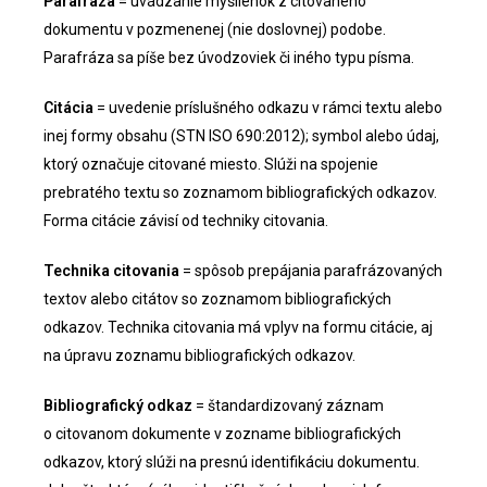
Parafráza
= uvádzanie myšlienok z citovaného
dokumentu v pozmenenej (nie doslovnej) podobe.
Parafráza sa píše bez úvodzoviek či iného typu písma.
Citácia
= uvedenie príslušného odkazu v rámci textu alebo
inej formy obsahu (STN ISO 690:2012); symbol alebo údaj,
ktorý označuje citované miesto. Slúži na spojenie
prebratého textu so zoznamom bibliografických odkazov.
Forma citácie závisí od techniky citovania.
Technika citovania
= spôsob prepájania parafrázovaných
textov alebo citátov so zoznamom bibliografických
odkazov. Technika citovania má vplyv na formu citácie, aj
na úpravu zoznamu bibliografických odkazov.
Bibliografický odkaz
= štandardizovaný záznam
o citovanom dokumente v zozname bibliografických
odkazov, ktorý slúži na presnú identifikáciu dokumentu.