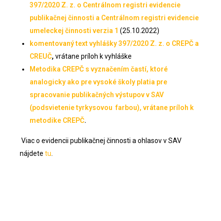
397/2020 Z. z. o Centrálnom registri evidencie
publikačnej činnosti a Centrálnom registri evidencie
umeleckej činnosti verzia 1
(25.10.2022)
komentovaný text vyhlášky 397/2020 Z. z. o CREPČ a
CREUČ
,
vrátane príloh k vyhláške
Metodika CREPČ s vyznačením častí, ktoré
analogicky ako pre vysoké školy platia pre
spracovanie publikačných výstupov v SAV
(podsvietenie tyrkysovou farbou), vrátane príloh k
metodike CREPČ
.
Viac o evidencii publikačnej činnosti a ohlasov v SAV
nájdete
tu
.