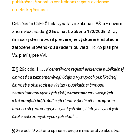
publikačnej činnosti a centrálnom registri evidencie
umeleckej činnosti
.
Celá časť o CREPČ bola vyňatá zo zákona o VŠ, a v novom
znení vložená do
§ 26c a nasl. zákona 172/2005. Z. z
.,
čím sa systém
otvoril pre verejné výskumné inštitúcie
založené Slovenskou akadémiou vied
. To, čo platí pre
VŠ, platí aj pre VVI.
Z § 26c ods. 1: … „
V centrálnom registri evidencie publikačnej
činnosti sa zaznamenávajú údaje o výstupoch publikačnej
činnosti a ohlasoch na výstupy publikačnej činnosti
zamestnancov vysokých škôl,
zamestnancov verejných
výskumných inštitúcií
a študentov študijného programu
tretieho stupňa verejných vysokých škôl, štátnych vysokých
škôl a súkromných vysokých škôl
.“….
§ 26c ods. 9 zákona splnomocňuje ministerstvo školstva